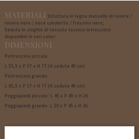
MATERIALI
Struttura in legno massello di rovere /
rovere nero / noce canaletto / frassino nero;
Seduta in cinghie di tessuto tecnico intrecciate
disponibili in vari colori
DIMENSIONI
Poltroncina piccola:
L 55,5 x P 57 x H 77 (H seduta 40 cm)
Poltroncina grande:
L 65,5 x P 57 x H 77 (H seduta 40 cm)
Poggiapiedi piccolo: L 45 x P 45 x H 26
Poggiapiedi grande: L 50 x P 45 x H 26