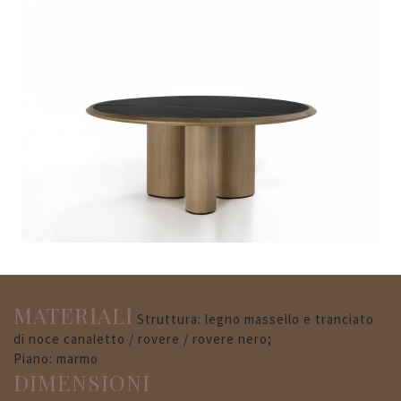
MATERIALI
Struttura: legno massello e tranciato
di noce canaletto / rovere / rovere nero;
Piano: marmo
DIMENSIONI