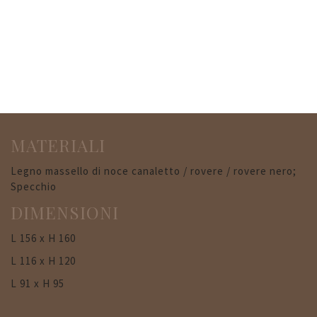
MATERIALI
Legno massello di noce canaletto / rovere / rovere nero;
Specchio
DIMENSIONI
L 156 x H 160
L 116 x H 120
L 91 x H 95