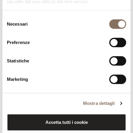
raccolto dal suo utilizzo dei loro servizi.
Selezione
Necessari
del
consenso
Preferenze
Statistiche
Marketing
TRENDS - AGOSTO 2015
Nella rivista TRENDS di Agosto 2015 si trova un intero
Mostra dettagli
articolo riguardante il tavolino
Kurtz
, realizzato da
Vernicemogano
per Durame
Accetta tutti i cookie
Category:
Press