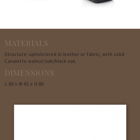
MATERIALS
Structure: upholstered in leather or fabric, with solid
Canaletto walnut/oak/black oak.
DIMENSIONS
L 60 x W 65 x H 80