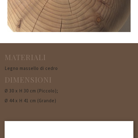
MATERIALI
Legno massello di cedro
DIMENSIONI
Ø 30 x H 30 cm (Piccolo);
Ø 44 x H 41 cm (Grande)