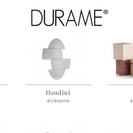
Houdini
accessorio
a