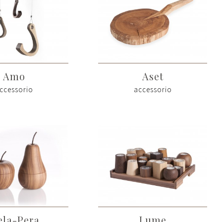
Amo
Aset
ccessorio
accessorio
la-Pera
Lume