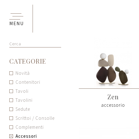
MENU
Cerca
CATEGORIE
Novità
Contenitori
Tavoli
Zen
Tavolini
accessorio
Sedute
Scrittoi / Consolle
Complementi
Accessori