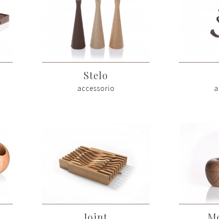
Stelo
accessorio
a
Joint
Me